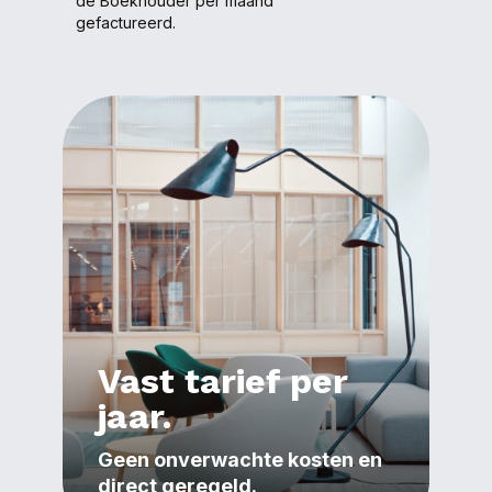
de Boekhouder
per maand
gefactureerd.
Vast tarief per
jaar.
Geen onverwachte kosten en
direct geregeld.